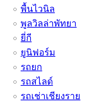
พื้นไวนิล
พูลวิลล่าพัทยา
ยี่กี
ยูนิฟอร์ม
รถยก
รถสไลด์
รถเช่าเชียงราย