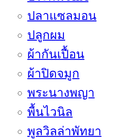
ปลาแซลมอน
ปลูกผม
ผ้ากันเปื้อน
ผ้าปิดจมูก
พระนางพญา
พื้นไวนิล
พูลวิลล่าพัทยา