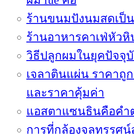
ร้านขนมปังนมสดเป็นสถ
ร้านอาหารคาเฟ่หัวหิ
วิธีปลูกผมในยุคปัจจ
เจลาตินแผ่น ราคาถูก 
และราคาคุ้มค่า
แอสตาแซนธินคือคำต
การที่กล้องจุลทรรศน์