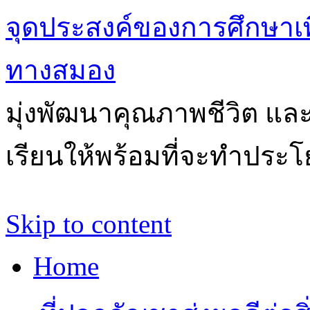
จุดประสงค์ของการศึกษาเ
ทางสมอง
มุ่งพัฒนาคุณภาพชีวิต แล
เรียนให้พร้อมที่จะทำประโ
Skip to content
Home