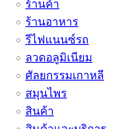
ร้านค้า
ร้านอาหาร
รีไฟแนนซ์รถ
ลวดอลูมิเนียม
ศัลยกรรมเกาหลี
สมุนไพร
สินค้า
สินค้าและบริการ