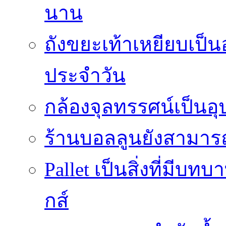
นาน
ถังขยะเท้าเหยียบเป็น
ประจำวัน
กล้องจุลทรรศน์เป็นอุ
ร้านบอลลูนยังสามารถเ
Pallet เป็นสิ่งที่มี
กส์