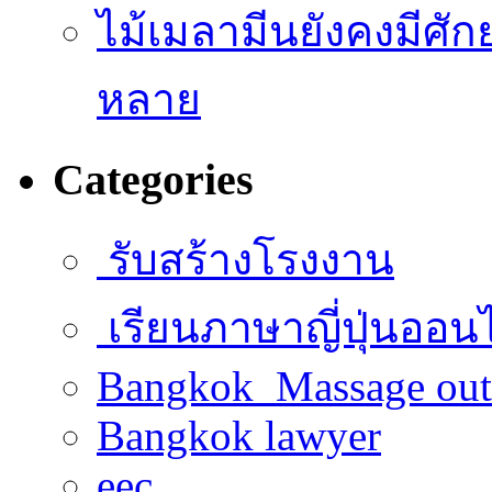
ไม้เมลามีนยังคงมีศั
หลาย
Categories
รับสร้างโรงงาน
เรียนภาษาญี่ปุ่นออน
Bangkok Massage out
Bangkok lawyer
eec