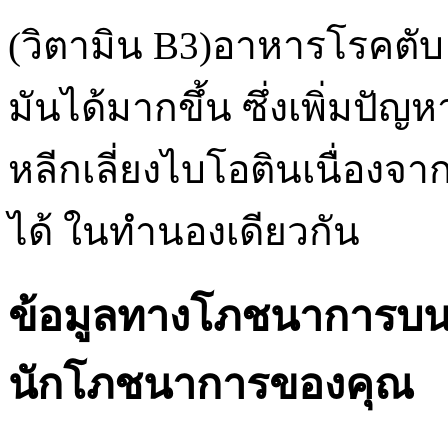
(วิตามิน B3)อาหารโรคตับ
มันได้มากขึ้น ซึ่งเพิ่มปัญ
หลีกเลี่ยงไบโอตินเนื่อง
ได้ ในทำนองเดียวกัน
ข้อมูลทางโภชนาการบนบ
นักโภชนาการของคุณ