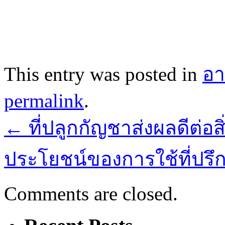
This entry was posted in
อา
permalink
.
←
ที่ปลูกกัญชาส่งผลดีต่อ
ประโยชน์ของการใช้ที่ปร
Comments are closed.