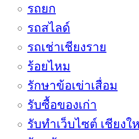
รถยก
รถสไลด์
รถเช่าเชียงราย
ร้อยไหม
รักษาข้อเข่าเสื่อม
รับซื้อของเก่า
รับทำเว็บไซต์ เชียงให