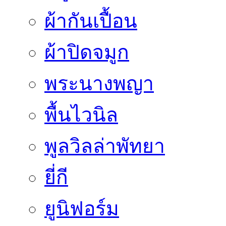
ผ้ากันเปื้อน
ผ้าปิดจมูก
พระนางพญา
พื้นไวนิล
พูลวิลล่าพัทยา
ยี่กี
ยูนิฟอร์ม