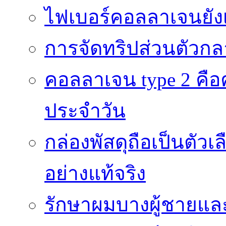
ไฟเบอร์คอลลาเจนยังเ
การจัดทริปส่วนตัวก
คอลลาเจน type 2 คือค
ประจำวัน
กล่องพัสดุถือเป็นตัว
อย่างแท้จริง
รักษาผมบางผู้ชายและผ