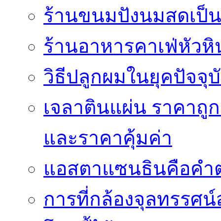
ร้านขนมปังนมสดเป็นสถ
ร้านอาหารคาเฟ่หัวหิ
วิธีปลูกผมในยุคปัจจ
เจลาตินแผ่น ราคาถูก 
และราคาคุ้มค่า
แอสตาแซนธินคือคำต
การที่กล้องจุลทรรศน์