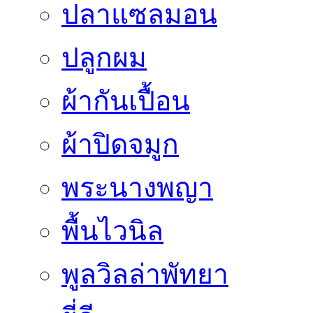
ปลาแซลมอน
ปลูกผม
ผ้ากันเปื้อน
ผ้าปิดจมูก
พระนางพญา
พื้นไวนิล
พูลวิลล่าพัทยา