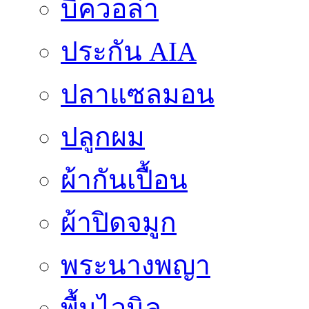
บีควอล่า
ประกัน AIA
ปลาแซลมอน
ปลูกผม
ผ้ากันเปื้อน
ผ้าปิดจมูก
พระนางพญา
พื้นไวนิล