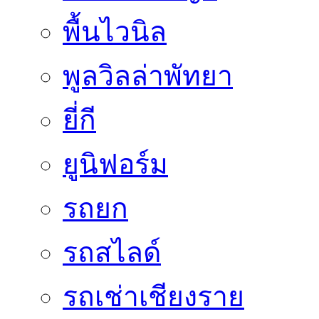
พื้นไวนิล
พูลวิลล่าพัทยา
ยี่กี
ยูนิฟอร์ม
รถยก
รถสไลด์
รถเช่าเชียงราย