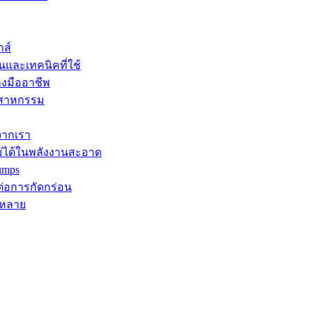
กส์
นและเทคนิคที่ใช้
างมืออาชีพ
ุตสาหกรรม
จากเรา
ม่ได้ในพลังงานสะอาด
umps
ต่อการกัดกร่อน
กหลาย