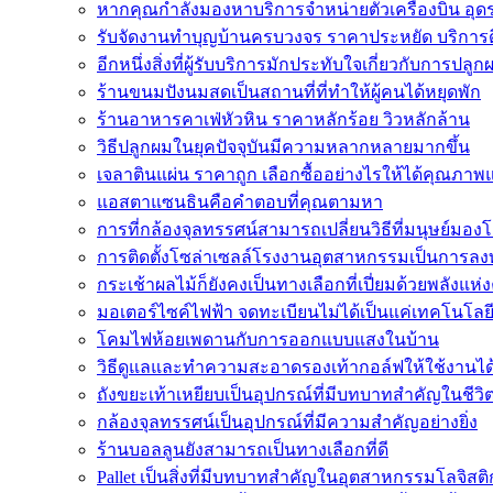
หากคุณกำลังมองหาบริการจำหน่ายตั๋วเครื่องบิน อุดรธา
รับจัดงานทำบุญบ้านครบวงจร ราคาประหยัด บริการ
อีกหนึ่งสิ่งที่ผู้รับบริการมักประทับใจเกี่ยวกับการปลูก
ร้านขนมปังนมสดเป็นสถานที่ที่ทำให้ผู้คนได้หยุดพัก
ร้านอาหารคาเฟ่หัวหิน ราคาหลักร้อย วิวหลักล้าน
วิธีปลูกผมในยุคปัจจุบันมีความหลากหลายมากขึ้น
เจลาตินแผ่น ราคาถูก เลือกซื้ออย่างไรให้ได้คุณภาพ
แอสตาแซนธินคือคำตอบที่คุณตามหา
การที่กล้องจุลทรรศน์สามารถเปลี่ยนวิธีที่มนุษย์มองโล
การติดตั้งโซล่าเซลล์โรงงานอุตสาหกรรมเป็นการลงท
กระเช้าผลไม้ก็ยังคงเป็นทางเลือกที่เปี่ยมด้วยพลังแห่ง
มอเตอร์ไซค์ไฟฟ้า จดทะเบียนไม่ได้เป็นแค่เทคโนโลยี
โคมไฟห้อยเพดานกับการออกแบบแสงในบ้าน
วิธีดูแลและทำความสะอาดรองเท้ากอล์ฟให้ใช้งานไ
ถังขยะเท้าเหยียบเป็นอุปกรณ์ที่มีบทบาทสำคัญในชีว
กล้องจุลทรรศน์เป็นอุปกรณ์ที่มีความสำคัญอย่างยิ่ง
ร้านบอลลูนยังสามารถเป็นทางเลือกที่ดี
Pallet เป็นสิ่งที่มีบทบาทสำคัญในอุตสาหกรรมโลจิสติ