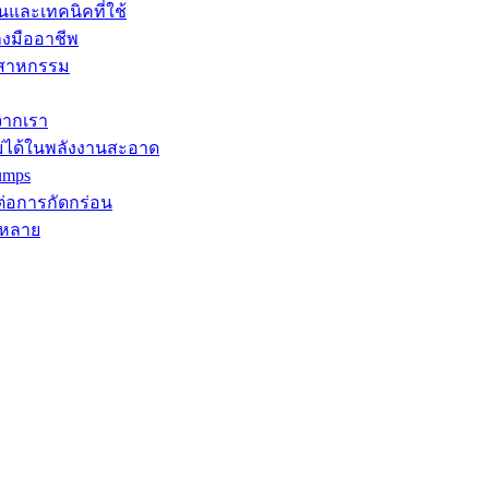
นและเทคนิคที่ใช้
างมืออาชีพ
ุตสาหกรรม
จากเรา
ม่ได้ในพลังงานสะอาด
umps
ต่อการกัดกร่อน
กหลาย