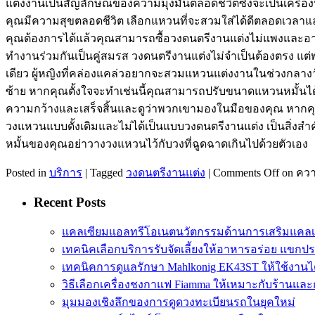
แต่งงานเป็นสัญลักษณ์ของความมุ่งมั่นตลอดชีวิตซึ่งจะเป็นเครื่
คุณมีความสุขตลอดชีวิต เลือกแหวนที่จะสวมใส่ได้ดีตลอดเวลาและห
คุณต้องการได้แล้วคุณสามารถซื้อวงดนตรีงานแต่งไม่แพงและอาจจ
ทำงานร่วมกันเป็นคู่สมรส วงดนตรีงานแต่งไม่จำเป็นต้องตรง แต่
เดียว ผู้หญิงที่คล่องแคล่วอยากจะสวมแหวนแต่งงานในช่วงกลาง
ซ้าย หากคุณตั้งใจจะทำเช่นนี้คุณสามารถปรับขนาดแหวนหมั้น
ความกว้างและเสร็จสิ้นและดูว่าพวกเขามองในมือของคุณ หากคุ
วงแหวนแบบดั้งเดิมและไม่ได้เป็นแบบวงดนตรีงานแต่ง เป็นสิ่
หมั้นของคุณอย่าวางวงแหวนไว้กับวงที่ฉูดฉาดเกินไปด้วยตัวเอง
Posted in
บริการ
|
Tagged
วงดนตรีงานแต่ง
|
Comments Off
on ควา
Recent Posts
แคลเซียมแอลทรีโอเนตนวัตกรรมด้านการเสริมแคลเ
เทคนิคเลือกบริการรับจัดเลี้ยงให้อาหารอร่อย แขกป
เทคนิคการดูแลรักษา Mahlkonig EK43ST ให้ใช้งาน
วิธีเลือกเครื่องชงกาแฟ Fiamma ให้เหมาะกับร้านแล
มุมมองเชิงลึกของการดูดวงทะเบียนรถในยุคใหม่