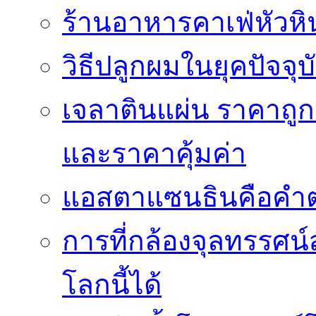
ร้านอาหารคาเฟ่หัวหิ
วิธีปลูกผมในยุคปัจจ
เจลาตินแผ่น ราคาถูก 
และราคาคุ้มค่า
แอสตาแซนธินคือคำต
การที่กล้องจุลทรรศน์
โลกนี้ได้