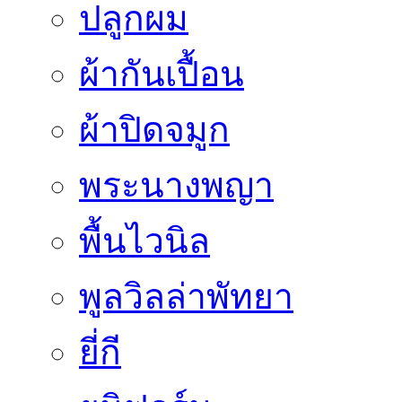
ปลูกผม
ผ้ากันเปื้อน
ผ้าปิดจมูก
พระนางพญา
พื้นไวนิล
พูลวิลล่าพัทยา
ยี่กี