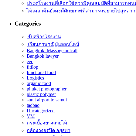
ประตูโรงงานที่เลือกใช้ควรมีคุณสมบัติที่สามารถทน
ไม้เมลามีนยังคงมีศักยภาพที่สามารถขยายไปสู่หลา
Categories
รับสร้างโรงงาน
เรียนภาษาญี่ปุ่นออนไลน์
Bangkok Massage outcall
Bangkok lawyer
eec
fitflop
functional food
Logistics
organic food
phuket photographer
plastic polymer
surat airport to samui
taobao
Uncategorized
VM
กระเบื้องยางลายไม้
กล้องวงจรปิด อยุธยา