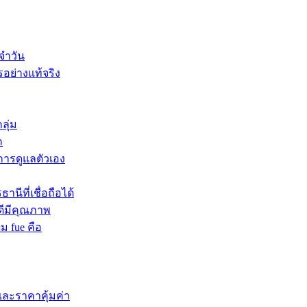
จำวัน
รอย่างแท้จริง
ลุ่ม
ก
บการดูแลตัวเอง
นีที่เชื่อถือได้
ดีมีคุณภาพ
ผม fue คือ
และราคาคุ้มค่า