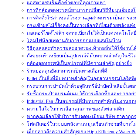
แอสตาแซนธินคือคำตอบที่คุณตามหา
การที่กล้องจุลทรรศน์สามารถเปลี่ยนวิธีที่มนุษย์มองโล
การติดตั้งโซล่าเซลล์โรงงานอุตสาหกรรมเป็นการลงท
กระเช้าผลไม้ก็ยังคงเป็นทางเลือกที่เปี่ยมด้วยพลังแห่ง
มอเตอร์ไซค์ไฟฟ้า จดทะเบียนไม่ได้เป็นแค่เทคโนโลยี
โคมไฟห้อยเพดานกับการออกแบบแสงในบ้าน
วิธีดูแลและทำความสะอาดรองเท้ากอล์ฟให้ใช้งานไ
ถังขยะเท้าเหยียบเป็นอุปกรณ์ที่มีบทบาทสำคัญในชีว
กล้องจุลทรรศน์เป็นอุปกรณ์ที่มีความสำคัญอย่างยิ่ง
ร้านบอลลูนยังสามารถเป็นทางเลือกที่ดี
Pallet เป็นสิ่งที่มีบทบาทสำคัญในอุตสาหกรรมโลจิสติ
กระบวนการบำบัดน้ำด้วยจุลินทรีย์บำบัดน้ำเสียขั้นตอ
รับซื้อกระเป๋าแบรนด์เนม วิธีการเลือกซื้อและขายอย่
Industrial Fan เป็นอุปกรณ์ที่มีบทบาทสำคัญในงานอ
ความใส่ใจในการเลือกคุณภาพของลังพลาสติก
หากคุณเลือกใช้บริการรับจดทะเบียนบริษัท ราคาถูก
โฟลมิเตอร์ในระบบพลังงานหมุนเวียนตัวช่วยที่ขาดไ
เมื่อกล่าวถึงความสำคัญของ High Efficiency Water P