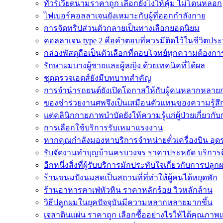
ทัวร์เวียดนามราคาถูก เลือกยังไงให้คุ้ม ไม่โดนหลอก
ไฟเบอร์คอลลาเจนยังเหมาะกับผู้ที่ออกกำลังกาย
การจัดทริปส่วนตัวกลายเป็นทางเลือกยอดนิยม
คอลลาเจน type 2 คือคำตอบที่ควรมีติดไว้ในชีวิตประ
กล่องพัสดุถือเป็นตัวเลือกที่ตอบโจทย์ทุกความต้องกา
รักษาผมบางผู้ชายและผู้หญิง ด้วยเทคนิคที่ได้ผล
ชุดตรวจเอดส์ยังมีบทบาทสำคัญ
การจำนำรถยนต์ยังเปิดโอกาสให้กับผู้คนหลากหลายก
ของชำร่วยงานศพจึงเป็นเสมือนตัวแทนของความรู้สึ
แต่คลินิกกายภาพบำบัดยังให้ความรู้แก่ผู้ป่วยเกี่ยวกั
การเลือกใช้บริการรับเหมาแรงงาน
หากคุณกำลังมองหาบริการจำหน่ายตั๋วเครื่องบิน อุดรธา
รับจัดงานทำบุญบ้านครบวงจร ราคาประหยัด บริการ
อีกหนึ่งสิ่งที่ผู้รับบริการมักประทับใจเกี่ยวกับการปลูก
ร้านขนมปังนมสดเป็นสถานที่ที่ทำให้ผู้คนได้หยุดพัก
ร้านอาหารคาเฟ่หัวหิน ราคาหลักร้อย วิวหลักล้าน
วิธีปลูกผมในยุคปัจจุบันมีความหลากหลายมากขึ้น
เจลาตินแผ่น ราคาถูก เลือกซื้ออย่างไรให้ได้คุณภาพ