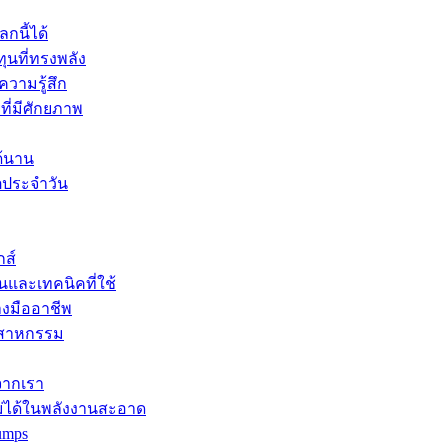
กนี้ได้
ุนที่ทรงพลัง
ความรู้สึก
ที่มีศักยภาพ
ด้นาน
ิตประจำวัน
กส์
นและเทคนิคที่ใช้
างมืออาชีพ
ุตสาหกรรม
จากเรา
ม่ได้ในพลังงานสะอาด
umps