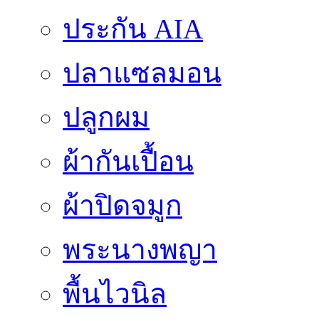
ประกัน AIA
ปลาแซลมอน
ปลูกผม
ผ้ากันเปื้อน
ผ้าปิดจมูก
พระนางพญา
พื้นไวนิล