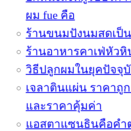
ผม fue คือ
ร้านขนมปังนมสดเป็นสถ
ร้านอาหารคาเฟ่หัวหิ
วิธีปลูกผมในยุคปัจจ
เจลาตินแผ่น ราคาถูก 
และราคาคุ้มค่า
แอสตาแซนธินคือคำต