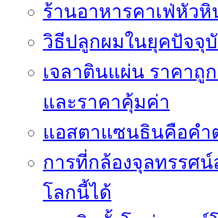
ร้านอาหารคาเฟ่หัวหิ
วิธีปลูกผมในยุคปัจจ
เจลาตินแผ่น ราคาถูก 
และราคาคุ้มค่า
แอสตาแซนธินคือคำต
การที่กล้องจุลทรรศน์
โลกนี้ได้