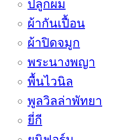
ปลูกผม
ผ้ากันเปื้อน
ผ้าปิดจมูก
พระนางพญา
พื้นไวนิล
พูลวิลล่าพัทยา
ยี่กี
ยูนิฟอร์ม