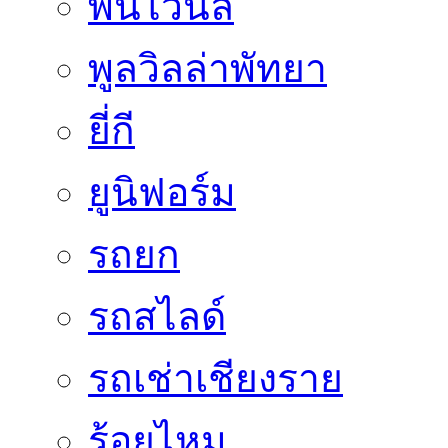
พื้นไวนิล
พูลวิลล่าพัทยา
ยี่กี
ยูนิฟอร์ม
รถยก
รถสไลด์
รถเช่าเชียงราย
ร้อยไหม