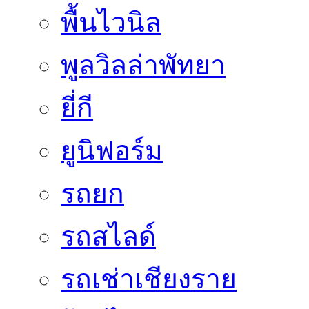
พื้นไวนิล
พูลวิลล่าพัทยา
ยี่กี
ยูนิฟอร์ม
รถยก
รถสไลด์
รถเช่าเชียงราย