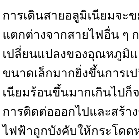
การเดินสายอลูมิเนียมจะ
แตกต่างจากสายไฟอื่น ๆ 
เปลี่ยนแปลงของอุณหภูมิแล
ขนาดเล็กมากยิ่งขึ้นการเปล
เนียมร้อนขึ้นมากเกินไปก
การติดต่อออกไปและสร้างช่อ
ไฟฟ้าถูกบังคับให้กระโดดหร