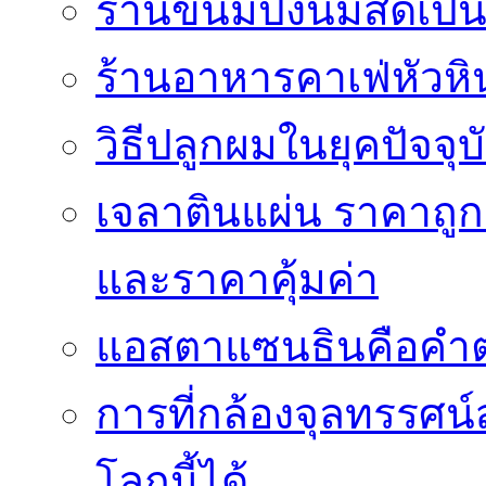
ร้านขนมปังนมสดเป็นสถ
ร้านอาหารคาเฟ่หัวหิ
วิธีปลูกผมในยุคปัจจ
เจลาตินแผ่น ราคาถูก 
และราคาคุ้มค่า
แอสตาแซนธินคือคำต
การที่กล้องจุลทรรศน์
โลกนี้ได้