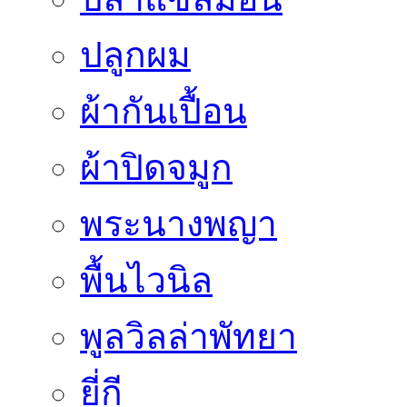
ปลูกผม
ผ้ากันเปื้อน
ผ้าปิดจมูก
พระนางพญา
พื้นไวนิล
พูลวิลล่าพัทยา
ยี่กี