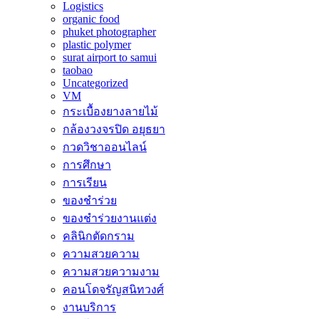
Logistics
organic food
phuket photographer
plastic polymer
surat airport to samui
taobao
Uncategorized
VM
กระเบื้องยางลายไม้
กล้องวงจรปิด อยุธยา
กวดวิชาออนไลน์
การศึกษา
การเรียน
ของชำร่วย
ของชำร่วยงานแต่ง
คลินิกตัดกราม
ความสวยความ
ความสวยความงาม
คอนโดจรัญสนิทวงศ์
งานบริการ