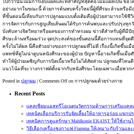
ไปกว่านั้นไม่มีการเย็บแผลและที่สำคัญที่สุดคือไม่มีแผลเป็น ข้อได้
อย่างมากในขณะนี้ ด้วยการค้นพบครั้งใหม่นี้ผู้ที่ศีรษะล้านหรือม
ที่ขั้นตอนนี้เทียบกับการปลูกผมแบบดั้งเดิมคือผู้ป่วยสามารถใช
การจัดการกับการสูญเสียเส้นผมได้รับการค้นพบและปรับปรุงทุกวั
บังคับทางจิตวิทยาหรือผลของการทำทรงผม ข่าวดีสำหรับผู้ที่มีป
ศีรษะล้านหรือผมร่วง จุดประสงค์ของขั้นตอนนี้คือการแทนที่จุด
ครั้งไม่ได้ผล นี่คือตัวอย่างของการปลูกผมที่ไม่ดี เรื่องนี้เกิด
แพทช์ที่ดูไม่น่าดูบนหนังศีรษะของผู้ป่วย ปัญหานี้อาจเกิดขึ้นเ
ทำให้ผู้ป่วยเผชิญกับการบิดเบี้ยวหรือไม่ได้สัดส่วน ปลูกผมที่ไหน
แนวโน้มที่จะวางกราฟต์ตั้งฉากกับหนังศีรษะโดยเฉพาะเมื่อพวกเ
Posted in
ปลูกผม
|
Comments Off
on การปลูกผมด้วยร่างกาย
Recent Posts
แคลเซียมแอลทรีโอเนตนวัตกรรมด้านการเสริมแคลเ
เทคนิคเลือกบริการรับจัดเลี้ยงให้อาหารอร่อย แขกป
เทคนิคการดูแลรักษา Mahlkonig EK43ST ให้ใช้งาน
วิธีเลือกเครื่องชงกาแฟ Fiamma ให้เหมาะกับร้านแล