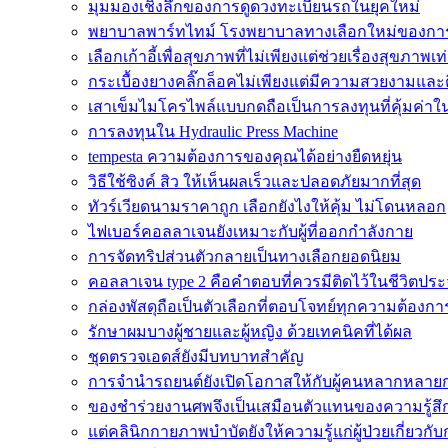
มุมมองเชิงลึกของการดูดวงทะเบียนรถในยุคใหม่
พยาบาลพาร์ทไทม์ โรงพยาบาลทางเลือกใหม่ของกา
เลือกเก้าอี้เพื่อสุขภาพที่ไม่เพียงแต่ช่วยเรื่องสุขภาพเท่
กระเบื้องยางคลิ๊กล็อคไม่เพียงแต่มีความสวยงามและติด
เสาเข็มไมโครไพล์แบบกดถือเป็นการลงทุนที่คุ้มค่า
การลงทุนใน Hydraulic Press Machine
tempesta ความต้องการของคุณได้อย่างยืดหยุ่น
วิธีใช้ซิงค์ สิว ให้เห็นผลเร็วและปลอดภัยมากที่สุด
ทัวร์เวียดนามราคาถูก เลือกยังไงให้คุ้ม ไม่โดนหลอก
ไฟเบอร์คอลลาเจนยังเหมาะกับผู้ที่ออกกำลังกาย
การจัดทริปส่วนตัวกลายเป็นทางเลือกยอดนิยม
คอลลาเจน type 2 คือคำตอบที่ควรมีติดไว้ในชีวิตประ
กล่องพัสดุถือเป็นตัวเลือกที่ตอบโจทย์ทุกความต้องกา
รักษาผมบางผู้ชายและผู้หญิง ด้วยเทคนิคที่ได้ผล
ชุดตรวจเอดส์ยังมีบทบาทสำคัญ
การจำนำรถยนต์ยังเปิดโอกาสให้กับผู้คนหลากหลายก
ของชำร่วยงานศพจึงเป็นเสมือนตัวแทนของความรู้สึ
แต่คลินิกกายภาพบำบัดยังให้ความรู้แก่ผู้ป่วยเกี่ยวกั