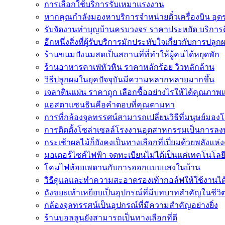
การเลือกใช้บริการรับเหมาแรงงาน
หากคุณกำลังมองหาบริการจำหน่ายตั๋วเครื่องบิน อุดรธา
รับจัดงานทำบุญบ้านครบวงจร ราคาประหยัด บริการ
อีกหนึ่งสิ่งที่ผู้รับบริการมักประทับใจเกี่ยวกับการปลูก
ร้านขนมปังนมสดเป็นสถานที่ที่ทำให้ผู้คนได้หยุดพัก
ร้านอาหารคาเฟ่หัวหิน ราคาหลักร้อย วิวหลักล้าน
วิธีปลูกผมในยุคปัจจุบันมีความหลากหลายมากขึ้น
เจลาตินแผ่น ราคาถูก เลือกซื้ออย่างไรให้ได้คุณภาพ
แอสตาแซนธินคือคำตอบที่คุณตามหา
การที่กล้องจุลทรรศน์สามารถเปลี่ยนวิธีที่มนุษย์มองโล
การติดตั้งโซล่าเซลล์โรงงานอุตสาหกรรมเป็นการลงท
กระเช้าผลไม้ก็ยังคงเป็นทางเลือกที่เปี่ยมด้วยพลังแห่ง
มอเตอร์ไซค์ไฟฟ้า จดทะเบียนไม่ได้เป็นแค่เทคโนโลยี
โคมไฟห้อยเพดานกับการออกแบบแสงในบ้าน
วิธีดูแลและทำความสะอาดรองเท้ากอล์ฟให้ใช้งานไ
ถังขยะเท้าเหยียบเป็นอุปกรณ์ที่มีบทบาทสำคัญในชีว
กล้องจุลทรรศน์เป็นอุปกรณ์ที่มีความสำคัญอย่างยิ่ง
ร้านบอลลูนยังสามารถเป็นทางเลือกที่ดี