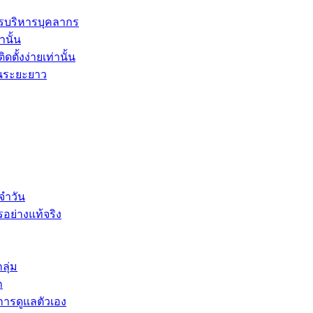
รบริหารบุคลากร
านั้น
ตั้งง่ายเท่านั้น
ในระยะยาว
จำวัน
รอย่างแท้จริง
ลุ่ม
ก
บการดูแลตัวเอง