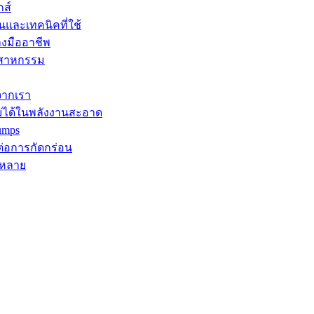
กส์
นและเทคนิคที่ใช้
างมืออาชีพ
ุตสาหกรรม
จากเรา
ม่ได้ในพลังงานสะอาด
umps
ต่อการกัดกร่อน
กหลาย