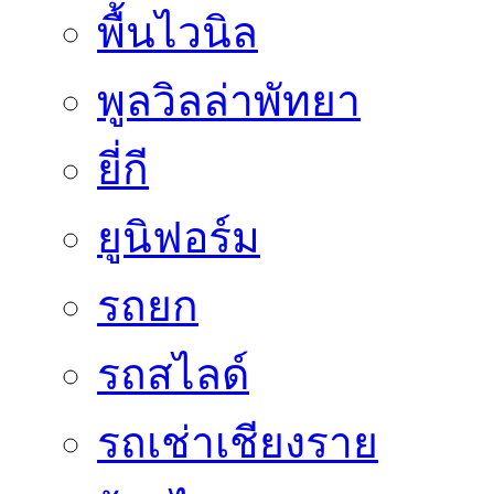
พื้นไวนิล
พูลวิลล่าพัทยา
ยี่กี
ยูนิฟอร์ม
รถยก
รถสไลด์
รถเช่าเชียงราย