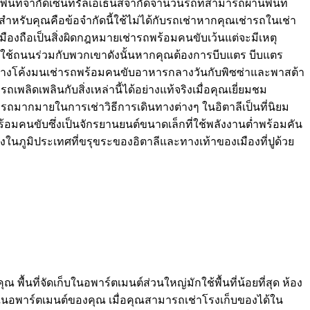
นที่จำกัดเซ็นทรัลเอเธนส์จำกัดจำนวนรถที่สามารถผ่านพื้นที่
สำหรับคุณคือข้อจำกัดนี้ใช้ไม่ได้กับรถเช่าหากคุณเช่ารถในเช่า
ถือเป็นสิ่งผิดกฎหมายเช่ารถพร้อมคนขับเว้นแต่จะมีเหตุ
งใช้ถนนร่วมกับพวกเขาดังนั้นหากคุณต้องการบีบแตร บีบแตร
ทางโค้งมนเช่ารถพร้อมคนขับอาหารกลางวันกับพิซซ่าและพาสต้า
ิดเพลินกับสิ่งเหล่านี้ได้อย่างแท้จริงเมื่อคุณเยี่ยมชม
่ารถมากมายในการเช่าวิธีการเดินทางต่างๆ ในอิตาลีเป็นที่นิยม
้อมคนขับซึ่งเป็นจักรยานยนต์ขนาดเล็กที่ใช้พลังงานต่ำพร้อมคัน
ภูมิประเทศที่ขรุขระของอิตาลีและทางเท้าของเมืองที่ปูด้วย
พื้นที่จัดเก็บในอพาร์ตเมนต์ส่วนใหญ่มักใช้พื้นที่น้อยที่สุด ห้อง
อร์ในอพาร์ตเมนต์ของคุณ เมื่อคุณสามารถเช่าโรงเก็บของได้ใน