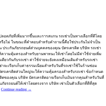
อดภัยที่เพิ่มมากขึ้นและการสแกน รถเช่าเป็นทางเลือกที่ดีโดย
หรือไม่ ในขณะที่คำตอบสำหรับคำถามนี้คือใช่ประกันไม่จำเป็น
ช่น ประกันภัยรถยนต์ส่วนบุคคลของคุณ บัตรเครดิต บริษัท รถเช่า
ความคุ้มครองสำหรับยานพาหนะให้เช่าโดยไม่มีค่าใช้จ่ายเพิ่ม
เดียวกันกับรถเช่า ค่าใช้จ่ายจะยังคงเหมือนเดิมสำหรับรถเช่า
เช่าจะเรียกเก็บค่าธรรมเนียมสำหรับวันที่รถเช่าใช้ในร้านซ่อม
ต บัตรเครดิตส่วนใหญ่จะให้ความคุ้มครองสำหรับรถเช่า ข้อกำหนด
ิตของคุณ บริษัท บัตรเครดิตอาจเรียกเก็บเงินจากคุณสำหรับวันที่
รถยนต์ให้เช่าโดยตรงจาก บริษัท เช่าเป็นตัวเลือกที่ดีที่สุด
…
Continue reading
→