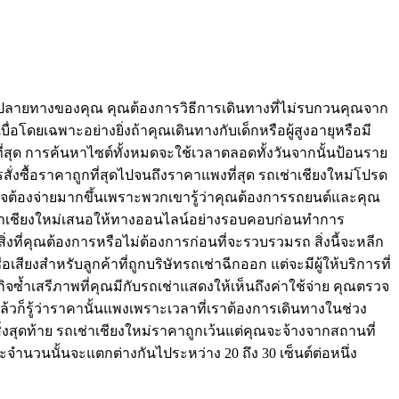
าถึงปลายทางของคุณ คุณต้องการวิธีการเดินทางที่ไม่รบกวนคุณจาก
ยเฉพาะอย่างยิ่งถ้าคุณเดินทางกับเด็กหรือผู้สูงอายุหรือมี
่ดีที่สุด การค้นหาไซต์ทั้งหมดจะใช้เวลาตลอดทั้งวันจากนั้นป้อนราย
สั่งซื้อราคาถูกที่สุดไปจนถึงราคาแพงที่สุด รถเช่าเชียงใหม่โปรด
าจต้องจ่ายมากขึ้นเพราะพวกเขารู้ว่าคุณต้องการรถยนต์และคุณ
ถเช่าเชียงใหม่เสนอให้ทางออนไลน์อย่างรอบคอบก่อนทำการ
่งที่คุณต้องการหรือไม่ต้องการก่อนที่จะรวบรวมรถ สิ่งนี้จะหลีก
เสียงสำหรับลูกค้าที่ถูกบริษัทรถเช่าฉีกออก แต่จะมีผู้ให้บริการที่
ิจซ้ำเสรีภาพที่คุณมีกับรถเช่าแสดงให้เห็นถึงค่าใช้จ่าย คุณตรวจ
ก็รู้ว่าราคานั้นแพงเพราะเวลาที่เราต้องการเดินทางในช่วง
สิ่งสุดท้าย รถเช่าเชียงใหม่ราคาถูกเว้นแต่คุณจะจ้างจากสถานที่
ะจำนวนนั้นจะแตกต่างกันไประหว่าง 20 ถึง 30 เซ็นต์ต่อหนึ่ง