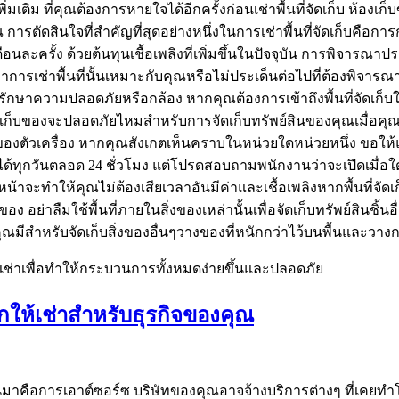
ิ่มเติม ที่คุณต้องการหายใจได้อีกครั้งก่อนเช่าพื้นที่จัดเก็บ ห้อ
ณ การตัดสินใจที่สำคัญที่สุดอย่างหนึ่งในการเช่าพื้นที่จัดเก็บคื
อนละครั้ง ด้วยต้นทุนเชื้อเพลิงที่เพิ่มขึ้นในปัจจุบัน การพิจารณ
ช่าพื้นที่นั้นเหมาะกับคุณหรือไม่ประเด็นต่อไปที่ต้องพิจารณาค
กษาความปลอดภัยหรือกล้อง หากคุณต้องการเข้าถึงพื้นที่จัดเก็บ
ว่าที่เก็บของจะปลอดภัยไหมสำหรับการจัดเก็บทรัพย์สินของคุณเมื่อค
งตัวเครื่อง หากคุณสังเกตเห็นคราบในหน่วยใดหน่วยหนึ่ง ขอให้แสดงห
ึงได้ทุกวันตลอด 24 ชั่วโมง แต่โปรดสอบถามพนักงานว่าจะเปิดเมื่
้าจะทำให้คุณไม่ต้องเสียเวลาอันมีค่าและเชื้อเพลิงหากพื้นที่จัด
 อย่าลืมใช้พื้นที่ภายในสิ่งของเหล่านั้นเพื่อจัดเก็บทรัพย์สินชิ้นอื
ุณมีสำหรับจัดเก็บสิ่งของอื่นๆวางของที่หนักกว่าไว้บนพื้นและวา
้เช่าเพื่อทำให้กระบวนการทั้งหมดง่ายขึ้นและปลอดภัย
กให้เช่าสำหรับธุรกิจของคุณ
านมาคือการเอาต์ซอร์ซ บริษัทของคุณอาจจ้างบริการต่างๆ ที่เ