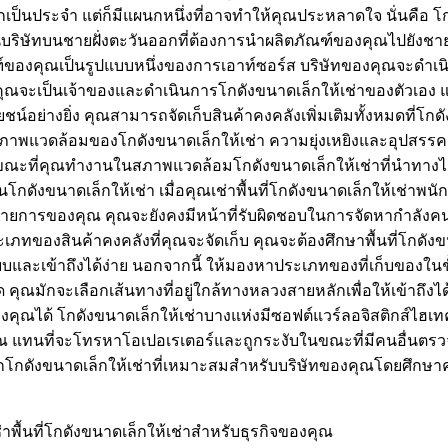
กเป็นประจำ แต่ก็มีแผนกหนึ่งที่อาจทำให้คุณประหลาดใจ นั่นคือ โ
ิษัทบนชายฝั่งตะวันออกที่ต้องการนำผลิตภัณฑ์ของคุณไปยังชายฝั่
ณฑ์ของคุณเป็นรูปแบบหนึ่งของการเอาท์ซอร์ส บริษัทของคุณจะดำเน
คุณจะเป็นเจ้าของและดำเนินการโกดังขนาดเล็กให้เช่าของตัวเอง แต่
โยชน์อย่างยิ่ง คุณสามารถจัดเก็บสินค้าคงคลังเพิ่มเติมทั้งหมดที่โ
่ในสภาพแวดล้อมของโกดังขนาดเล็กให้เช่า ความยุ่งเหยิงและอุปสรร
นในขณะที่คุณทำงานในสภาพแวดล้อมโกดังขนาดเล็กให้เช่าที่นำทางได
ดังขนาดเล็กให้เช่า เมื่อคุณเช่าพื้นที่โกดังขนาดเล็กให้เช่าพน
บรายการของคุณ คุณจะยังคงมีหน้าที่รับผิดชอบในการจัดหากำลังค
่กับประเภทของสินค้าคงคลังที่คุณจะจัดเก็บ คุณจะต้องศึกษาพื้นที่โ
ยบและเข้าถึงได้ง่าย นอกจากนี้ ให้มองหาประเภทของที่เก็บของในชั้
ใด คุณมักจะเลือกเส้นทางที่อยู่ใกล้ทางหลวงสายหลักเพื่อให้เข้าถึ
คุณได้ โกดังขนาดเล็กให้เช่าบางแห่งมีซอฟต์แวร์ลอจิสติกส์ไฮเทคท
นที่จะโทรหาโอเปอเรเตอร์และถูกระงับในขณะที่มีคนอื่นตรวจสอ
ณเลือกโกดังขนาดเล็กให้เช่าที่เหมาะสมสำหรับบริษัทของคุณโดย
พื้นที่โกดังขนาดเล็กให้เช่าสำหรับธุรกิจของคุณ