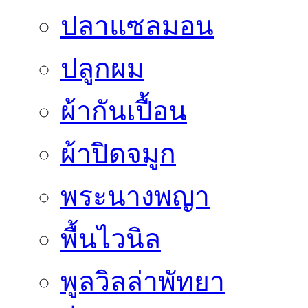
ปลาแซลมอน
ปลูกผม
ผ้ากันเปื้อน
ผ้าปิดจมูก
พระนางพญา
พื้นไวนิล
พูลวิลล่าพัทยา