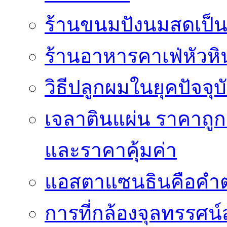
ร้านขนมปังนมสดเป็นสถ
ร้านอาหารคาเฟ่หัวหิ
วิธีปลูกผมในยุคปัจจ
เจลาตินแผ่น ราคาถูก 
และราคาคุ้มค่า
แอสตาแซนธินคือคำต
การที่กล้องจุลทรรศน์