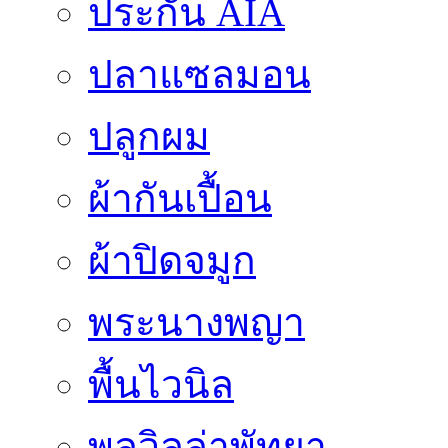
ประกัน AIA
ปลาแซลมอน
ปลูกผม
ผ้ากันเปื้อน
ผ้าปิดจมูก
พระนางพญา
พื้นไวนิล
พูลวิลล่าพัทยา