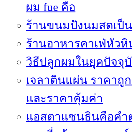
ผม fue คือ
ร้านขนมปังนมสดเป็นสถ
ร้านอาหารคาเฟ่หัวหิ
วิธีปลูกผมในยุคปัจจ
เจลาตินแผ่น ราคาถูก 
และราคาคุ้มค่า
แอสตาแซนธินคือคำต