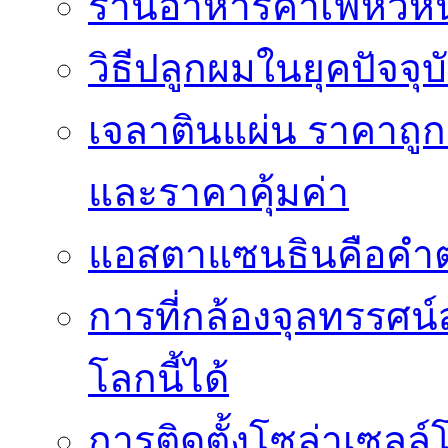
ร้านอาหารคาเฟ่หัวหิ
วิธีปลูกผมในยุคปัจจ
เจลาตินแผ่น ราคาถูก 
และราคาคุ้มค่า
แอสตาแซนธินคือคำต
การที่กล้องจุลทรรศน์
โลกนี้ได้
การติดตั้งโซล่าเซล