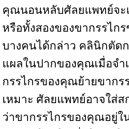
คุณนอนหลับศัลยแพทย์จะ
หรือทั้งสองของขากรรไกรข
บางคนได้กล่าว คลินิกตั
แผลในปากของคุณเมื่อจำเป
กรรไกรของคุณย้ายขากรร
เหมาะ ศัลยแพทย์อาจใส่สกรูห
ว่าขากรรไกรของคุณอยู่ใ