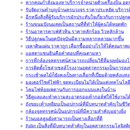
หากคุณกำลังมองหาบริการจำหน่ายตั๋วเครื่องบิน อุดรธา
รับจัดงานทำบุญบ้านครบวงจร ราคาประหยัด บริการ
อีกหนึ่งสิ่งที่ผู้รับบริการมักประทับใจเกี่ยวกับการปลูก
ร้านขนมปังนมสดเป็นสถานที่ที่ทำให้ผู้คนได้หยุดพัก
ร้านอาหารคาเฟ่หัวหิน ราคาหลักร้อย วิวหลักล้าน
วิธีปลูกผมในยุคปัจจุบันมีความหลากหลายมากขึ้น
เจลาตินแผ่น ราคาถูก เลือกซื้ออย่างไรให้ได้คุณภาพ
แอสตาแซนธินคือคำตอบที่คุณตามหา
การที่กล้องจุลทรรศน์สามารถเปลี่ยนวิธีที่มนุษย์มองโล
การติดตั้งโซล่าเซลล์โรงงานอุตสาหกรรมเป็นการลงท
กระเช้าผลไม้ก็ยังคงเป็นทางเลือกที่เปี่ยมด้วยพลังแห่ง
มอเตอร์ไซค์ไฟฟ้า จดทะเบียนไม่ได้เป็นแค่เทคโนโลยี
โคมไฟห้อยเพดานกับการออกแบบแสงในบ้าน
วิธีดูแลและทำความสะอาดรองเท้ากอล์ฟให้ใช้งานไ
ถังขยะเท้าเหยียบเป็นอุปกรณ์ที่มีบทบาทสำคัญในชีว
กล้องจุลทรรศน์เป็นอุปกรณ์ที่มีความสำคัญอย่างยิ่ง
ร้านบอลลูนยังสามารถเป็นทางเลือกที่ดี
Pallet เป็นสิ่งที่มีบทบาทสำคัญในอุตสาหกรรมโลจิสติ