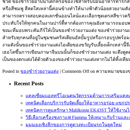
ชีวิต ของชำร่วยอาบน้ำเด็กหรือของใช้สำหรับป้อนอาหารทารกสามาร
หรือสีชมพู สีสดใสเหล่านี้ค่อนข้างทำให้นางฟ้าตัวน้อยสวยงามด
สามารถตรวจสอบคอลเลกชั่นออนไลน์และเลือกชุดเดรสสีขาวคริสตัลที
ประทับใจให้ทุกคนในงานปาร์ตี้หากต้องการคุณยังสามารถมอบพระคั
ขณะที่มอบพระคัมภีร์ให้เป็นของชำร่วยงานแต่ง ของชำร่วยงานแต่
สำหรับทุกคนที่อยู่ในชุมชนคริสเตียนอัลบั้มรูปหรือกรอบรูปพร้อมรู
งามดังนั้นของชำร่วยงานแต่งไอเดียของขวัญรับเลี้ยงเด็กเหล่านี้จ
เธอโตขึ้นการเขียนภาษาจีนบนนั้นก็ของชำร่วยงานแต่ง จะดึงดู
เป็นของตกแต่งได้ด้วยตัวเองของชำร่วยงานแต่งหากไม่ได้ทิ้งเทียนที
Posted in
ของชำร่วยงานแต่ง
|
Comments Off
on ความหมายของข
Recent Posts
แคลเซียมแอลทรีโอเนตนวัตกรรมด้านการเสริมแคลเ
เทคนิคเลือกบริการรับจัดเลี้ยงให้อาหารอร่อย แขกป
เทคนิคการดูแลรักษา Mahlkonig EK43ST ให้ใช้งาน
วิธีเลือกเครื่องชงกาแฟ Fiamma ให้เหมาะกับร้านแล
มุมมองเชิงลึกของการดูดวงทะเบียนรถในยุคใหม่