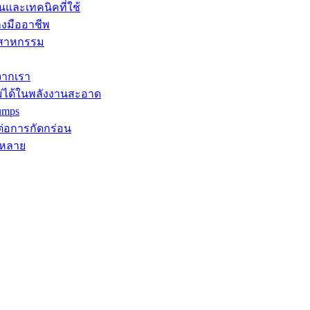
นและเทคนิคที่ใช้
างมืออาชีพ
ุตสาหกรรม
จากเรา
ม่ได้ในพลังงานสะอาด
umps
ต่อการกัดกร่อน
กหลาย