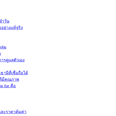
จำวัน
รอย่างแท้จริง
ลุ่ม
ก
บการดูแลตัวเอง
นีที่เชื่อถือได้
ดีมีคุณภาพ
ผม fue คือ
และราคาคุ้มค่า