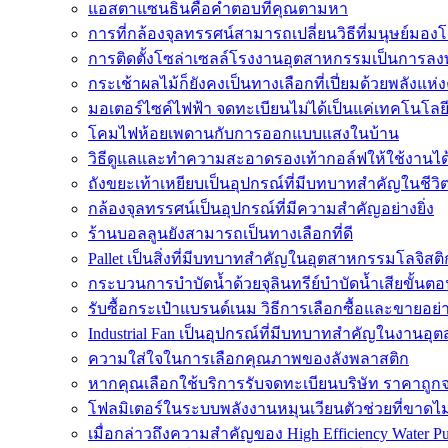
แอสตาแซนธินคือคำตอบที่คุณตามหา
การที่กล้องจุลทรรศน์สามารถเปลี่ยนวิธีที่มนุษย์มองโล
การติดตั้งโซล่าเซลล์โรงงานอุตสาหกรรมเป็นการลงท
กระเช้าผลไม้ก็ยังคงเป็นทางเลือกที่เปี่ยมด้วยพลังแห่ง
มอเตอร์ไซค์ไฟฟ้า จดทะเบียนไม่ได้เป็นแค่เทคโนโลยี
โคมไฟห้อยเพดานกับการออกแบบแสงในบ้าน
วิธีดูแลและทำความสะอาดรองเท้ากอล์ฟให้ใช้งานไ
ถังขยะเท้าเหยียบเป็นอุปกรณ์ที่มีบทบาทสำคัญในชีว
กล้องจุลทรรศน์เป็นอุปกรณ์ที่มีความสำคัญอย่างยิ่ง
ร้านบอลลูนยังสามารถเป็นทางเลือกที่ดี
Pallet เป็นสิ่งที่มีบทบาทสำคัญในอุตสาหกรรมโลจิสติ
กระบวนการบำบัดน้ำด้วยจุลินทรีย์บำบัดน้ำเสียขั้นตอ
รับซื้อกระเป๋าแบรนด์เนม วิธีการเลือกซื้อและขายอย่
Industrial Fan เป็นอุปกรณ์ที่มีบทบาทสำคัญในงานอ
ความใส่ใจในการเลือกคุณภาพของลังพลาสติก
หากคุณเลือกใช้บริการรับจดทะเบียนบริษัท ราคาถูก
โฟลมิเตอร์ในระบบพลังงานหมุนเวียนตัวช่วยที่ขาดไ
เมื่อกล่าวถึงความสำคัญของ High Efficiency Water P