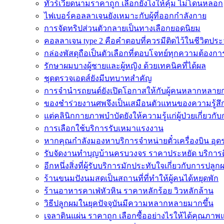
ทัวร์เวียดนามราคาถูก เลือกยังไงให้คุ้ม ไม่โดนหลอก
ไฟเบอร์คอลลาเจนยังเหมาะกับผู้ที่ออกกำลังกาย
การจัดทริปส่วนตัวกลายเป็นทางเลือกยอดนิยม
คอลลาเจน type 2 คือคำตอบที่ควรมีติดไว้ในชีวิตประ
กล่องพัสดุถือเป็นตัวเลือกที่ตอบโจทย์ทุกความต้องกา
รักษาผมบางผู้ชายและผู้หญิง ด้วยเทคนิคที่ได้ผล
ชุดตรวจเอดส์ยังมีบทบาทสำคัญ
การจำนำรถยนต์ยังเปิดโอกาสให้กับผู้คนหลากหลายก
ของชำร่วยงานศพจึงเป็นเสมือนตัวแทนของความรู้สึ
แต่คลินิกกายภาพบำบัดยังให้ความรู้แก่ผู้ป่วยเกี่ยวกั
การเลือกใช้บริการรับเหมาแรงงาน
หากคุณกำลังมองหาบริการจำหน่ายตั๋วเครื่องบิน อุดรธา
รับจัดงานทำบุญบ้านครบวงจร ราคาประหยัด บริการ
อีกหนึ่งสิ่งที่ผู้รับบริการมักประทับใจเกี่ยวกับการปลูก
ร้านขนมปังนมสดเป็นสถานที่ที่ทำให้ผู้คนได้หยุดพัก
ร้านอาหารคาเฟ่หัวหิน ราคาหลักร้อย วิวหลักล้าน
วิธีปลูกผมในยุคปัจจุบันมีความหลากหลายมากขึ้น
เจลาตินแผ่น ราคาถูก เลือกซื้ออย่างไรให้ได้คุณภาพ