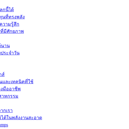
กนี้ได้
ุนที่ทรงพลัง
ความรู้สึก
ที่มีศักยภาพ
ด้นาน
ิตประจำวัน
กส์
นและเทคนิคที่ใช้
างมืออาชีพ
ุตสาหกรรม
จากเรา
ม่ได้ในพลังงานสะอาด
umps