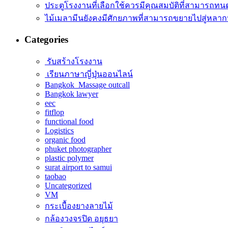
ประตูโรงงานที่เลือกใช้ควรมีคุณสมบัติที่สามารถทน
ไม้เมลามีนยังคงมีศักยภาพที่สามารถขยายไปสู่หลา
Categories
รับสร้างโรงงาน
เรียนภาษาญี่ปุ่นออนไลน์
Bangkok Massage outcall
Bangkok lawyer
eec
fitflop
functional food
Logistics
organic food
phuket photographer
plastic polymer
surat airport to samui
taobao
Uncategorized
VM
กระเบื้องยางลายไม้
กล้องวงจรปิด อยุธยา