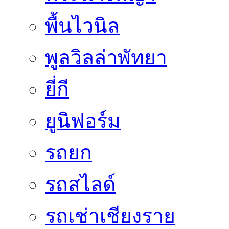
พื้นไวนิล
พูลวิลล่าพัทยา
ยี่กี
ยูนิฟอร์ม
รถยก
รถสไลด์
รถเช่าเชียงราย