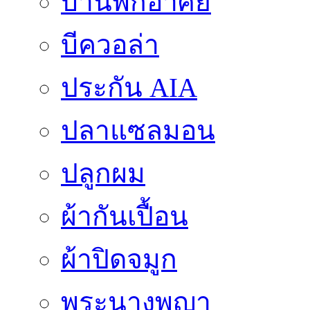
บ้านพักอาศัย
บีควอล่า
ประกัน AIA
ปลาแซลมอน
ปลูกผม
ผ้ากันเปื้อน
ผ้าปิดจมูก
พระนางพญา