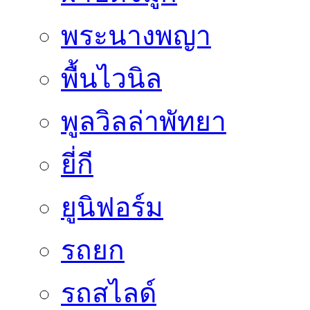
พระนางพญา
พื้นไวนิล
พูลวิลล่าพัทยา
ยี่กี
ยูนิฟอร์ม
รถยก
รถสไลด์