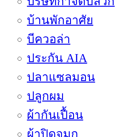
บริษัทกำจัดปลวก
บ้านพักอาศัย
บีควอล่า
ประกัน AIA
ปลาแซลมอน
ปลูกผม
ผ้ากันเปื้อน
ผ้าปิดจมูก