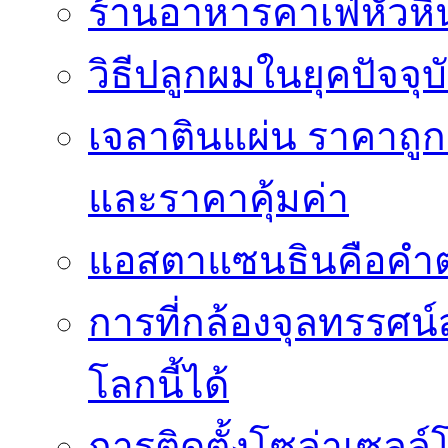
ร้านอาหารคาเฟ่หัวหิ
วิธีปลูกผมในยุคปัจจ
เจลาตินแผ่น ราคาถูก 
และราคาคุ้มค่า
แอสตาแซนธินคือคำต
การที่กล้องจุลทรรศน์
โลกนี้ได้
การติดตั้งโซล่าเซล