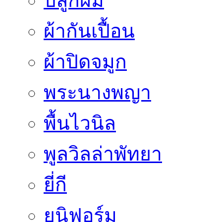
ปลูกผม
ผ้ากันเปื้อน
ผ้าปิดจมูก
พระนางพญา
พื้นไวนิล
พูลวิลล่าพัทยา
ยี่กี
ยูนิฟอร์ม