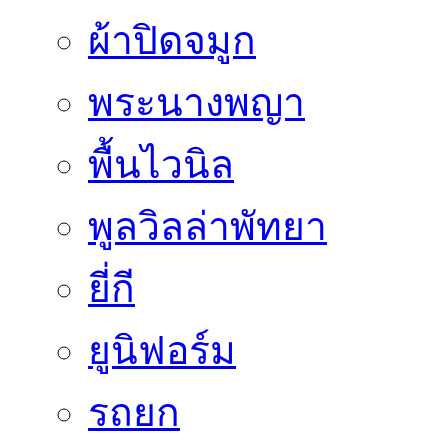
ผ้าปิดจมูก
พระนางพญา
พื้นไวนิล
พูลวิลล่าพัทยา
ยี่กี
ยูนิฟอร์ม
รถยก