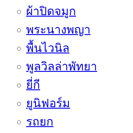
ผ้าปิดจมูก
พระนางพญา
พื้นไวนิล
พูลวิลล่าพัทยา
ยี่กี
ยูนิฟอร์ม
รถยก