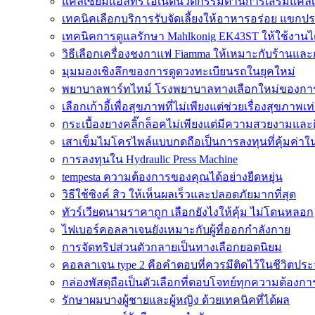
แคลเซียมแอลทรีโอเนตนวัตกรรมด้านการเสริมแคลเ
เทคนิคเลือกบริการรับจัดเลี้ยงให้อาหารอร่อย แขกป
เทคนิคการดูแลรักษา Mahlkonig EK43ST ให้ใช้งาน
วิธีเลือกเครื่องชงกาแฟ Fiamma ให้เหมาะกับร้านแล
มุมมองเชิงลึกของการดูดวงทะเบียนรถในยุคใหม่
พยาบาลพาร์ทไทม์ โรงพยาบาลทางเลือกใหม่ของกา
เลือกเก้าอี้เพื่อสุขภาพที่ไม่เพียงแต่ช่วยเรื่องสุขภาพเท่
กระเบื้องยางคลิ๊กล็อคไม่เพียงแต่มีความสวยงามและติด
เสาเข็มไมโครไพล์แบบกดถือเป็นการลงทุนที่คุ้มค่า
การลงทุนใน Hydraulic Press Machine
tempesta ความต้องการของคุณได้อย่างยืดหยุ่น
วิธีใช้ซิงค์ สิว ให้เห็นผลเร็วและปลอดภัยมากที่สุด
ทัวร์เวียดนามราคาถูก เลือกยังไงให้คุ้ม ไม่โดนหลอก
ไฟเบอร์คอลลาเจนยังเหมาะกับผู้ที่ออกกำลังกาย
การจัดทริปส่วนตัวกลายเป็นทางเลือกยอดนิยม
คอลลาเจน type 2 คือคำตอบที่ควรมีติดไว้ในชีวิตประ
กล่องพัสดุถือเป็นตัวเลือกที่ตอบโจทย์ทุกความต้องกา
รักษาผมบางผู้ชายและผู้หญิง ด้วยเทคนิคที่ได้ผล