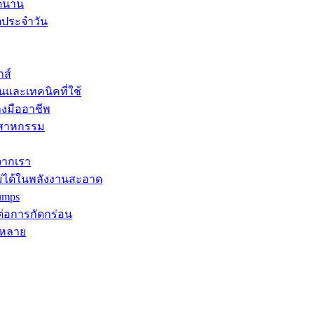
ด้นาน
ิตประจำวัน
กส์
นและเทคนิคที่ใช้
างมืออาชีพ
ุตสาหกรรม
จากเรา
ม่ได้ในพลังงานสะอาด
umps
ต่อการกัดกร่อน
กหลาย