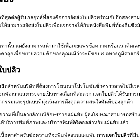
บมากที่สุดต่อผู้รับ กลยุทธ์ที่สองคือการจัดส่งใบปลิวพร้อมกับอีกส
้สามารถจัดส่งใบปลิวเพื่อแจกจ่ายให้กับหนังสือพิมพ์ท้องถิ่นซึ่งม
าเท่านั้น แต่ยังสามารถนำมาใช้เพื่อเผยแพร่ข้อความหรือแนวคิด
ละราคาถูกเพื่อขยายความคิดของคุณแม้ว่าจะมีขอบเขตทางภูมิศาสตร์
ใบปลิว
ธิตสำหรับบริษัทที่ต้องการโฆษณาโปรโมชันชั่วคราวอาจไม่มีเวล
ถพัฒนาและกระจายเป็นทางเลือกที่สะดวก แจกใบปลิวได้รับการเ
นวัตกรรมและรูปแบบที่มุ่งเน้นการดึงดูดความสนใจทันทีของลูกค้า
้อความที่เป็นลายลักษณ์อักษรจากแผ่นพับ ผู้ลงโฆษณาสามารถสร
ให้บริการพิมพ์ภาพและบริการพิมพ์ดิจิตอลสำหรับแผ่นพับแล้ว
ยนเนื้อหาสำหรับข้อความที่จะพิมพ์ลงบนแผ่นพับ
การแจกใบปลิว
ที่ม