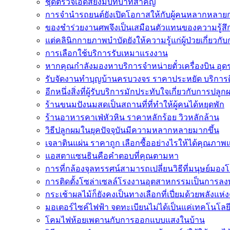
ชุดตรวจเอดส์ยังมีบทบาทสำคัญ
การจำนำรถยนต์ยังเปิดโอกาสให้กับผู้คนหลากหลายก
ของชำร่วยงานศพจึงเป็นเสมือนตัวแทนของความรู้สึ
แต่คลินิกกายภาพบำบัดยังให้ความรู้แก่ผู้ป่วยเกี่ยวกั
การเลือกใช้บริการรับเหมาแรงงาน
หากคุณกำลังมองหาบริการจำหน่ายตั๋วเครื่องบิน อุดรธา
รับจัดงานทำบุญบ้านครบวงจร ราคาประหยัด บริการ
อีกหนึ่งสิ่งที่ผู้รับบริการมักประทับใจเกี่ยวกับการปลูก
ร้านขนมปังนมสดเป็นสถานที่ที่ทำให้ผู้คนได้หยุดพัก
ร้านอาหารคาเฟ่หัวหิน ราคาหลักร้อย วิวหลักล้าน
วิธีปลูกผมในยุคปัจจุบันมีความหลากหลายมากขึ้น
เจลาตินแผ่น ราคาถูก เลือกซื้ออย่างไรให้ได้คุณภาพ
แอสตาแซนธินคือคำตอบที่คุณตามหา
การที่กล้องจุลทรรศน์สามารถเปลี่ยนวิธีที่มนุษย์มองโล
การติดตั้งโซล่าเซลล์โรงงานอุตสาหกรรมเป็นการลงท
กระเช้าผลไม้ก็ยังคงเป็นทางเลือกที่เปี่ยมด้วยพลังแห่ง
มอเตอร์ไซค์ไฟฟ้า จดทะเบียนไม่ได้เป็นแค่เทคโนโลยี
โคมไฟห้อยเพดานกับการออกแบบแสงในบ้าน