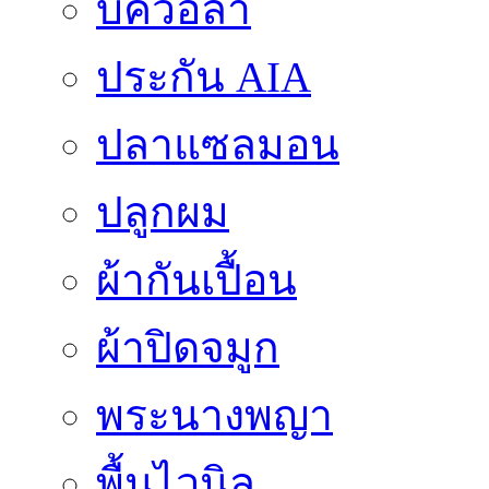
บีควอล่า
ประกัน AIA
ปลาแซลมอน
ปลูกผม
ผ้ากันเปื้อน
ผ้าปิดจมูก
พระนางพญา
พื้นไวนิล