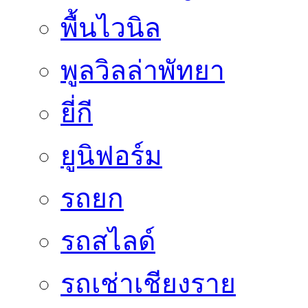
พื้นไวนิล
พูลวิลล่าพัทยา
ยี่กี
ยูนิฟอร์ม
รถยก
รถสไลด์
รถเช่าเชียงราย