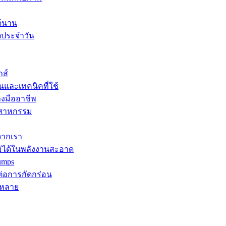
ด้นาน
ิตประจำวัน
กส์
นและเทคนิคที่ใช้
างมืออาชีพ
ุตสาหกรรม
จากเรา
ม่ได้ในพลังงานสะอาด
umps
ต่อการกัดกร่อน
กหลาย