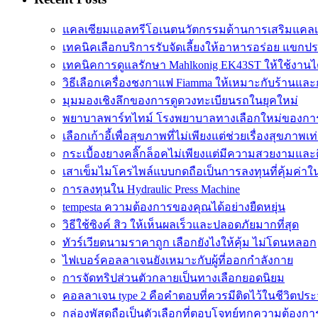
แคลเซียมแอลทรีโอเนตนวัตกรรมด้านการเสริมแคลเ
เทคนิคเลือกบริการรับจัดเลี้ยงให้อาหารอร่อย แขกป
เทคนิคการดูแลรักษา Mahlkonig EK43ST ให้ใช้งาน
วิธีเลือกเครื่องชงกาแฟ Fiamma ให้เหมาะกับร้านแล
มุมมองเชิงลึกของการดูดวงทะเบียนรถในยุคใหม่
พยาบาลพาร์ทไทม์ โรงพยาบาลทางเลือกใหม่ของกา
เลือกเก้าอี้เพื่อสุขภาพที่ไม่เพียงแต่ช่วยเรื่องสุขภาพเท่
กระเบื้องยางคลิ๊กล็อคไม่เพียงแต่มีความสวยงามและติด
เสาเข็มไมโครไพล์แบบกดถือเป็นการลงทุนที่คุ้มค่า
การลงทุนใน Hydraulic Press Machine
tempesta ความต้องการของคุณได้อย่างยืดหยุ่น
วิธีใช้ซิงค์ สิว ให้เห็นผลเร็วและปลอดภัยมากที่สุด
ทัวร์เวียดนามราคาถูก เลือกยังไงให้คุ้ม ไม่โดนหลอก
ไฟเบอร์คอลลาเจนยังเหมาะกับผู้ที่ออกกำลังกาย
การจัดทริปส่วนตัวกลายเป็นทางเลือกยอดนิยม
คอลลาเจน type 2 คือคำตอบที่ควรมีติดไว้ในชีวิตประ
กล่องพัสดุถือเป็นตัวเลือกที่ตอบโจทย์ทุกความต้องกา