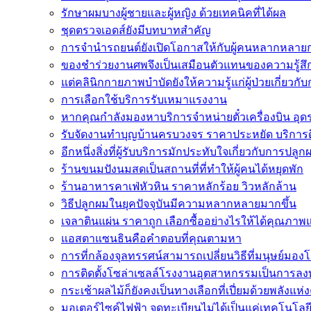
รักษาผมบางผู้ชายและผู้หญิง ด้วยเทคนิคที่ได้ผล
ชุดตรวจเอดส์ยังมีบทบาทสำคัญ
การจำนำรถยนต์ยังเปิดโอกาสให้กับผู้คนหลากหลายก
ของชำร่วยงานศพจึงเป็นเสมือนตัวแทนของความรู้สึ
แต่คลินิกกายภาพบำบัดยังให้ความรู้แก่ผู้ป่วยเกี่ยวกั
การเลือกใช้บริการรับเหมาแรงงาน
หากคุณกำลังมองหาบริการจำหน่ายตั๋วเครื่องบิน อุดรธา
รับจัดงานทำบุญบ้านครบวงจร ราคาประหยัด บริการ
อีกหนึ่งสิ่งที่ผู้รับบริการมักประทับใจเกี่ยวกับการปลูก
ร้านขนมปังนมสดเป็นสถานที่ที่ทำให้ผู้คนได้หยุดพัก
ร้านอาหารคาเฟ่หัวหิน ราคาหลักร้อย วิวหลักล้าน
วิธีปลูกผมในยุคปัจจุบันมีความหลากหลายมากขึ้น
เจลาตินแผ่น ราคาถูก เลือกซื้ออย่างไรให้ได้คุณภาพ
แอสตาแซนธินคือคำตอบที่คุณตามหา
การที่กล้องจุลทรรศน์สามารถเปลี่ยนวิธีที่มนุษย์มองโล
การติดตั้งโซล่าเซลล์โรงงานอุตสาหกรรมเป็นการลงท
กระเช้าผลไม้ก็ยังคงเป็นทางเลือกที่เปี่ยมด้วยพลังแห่ง
มอเตอร์ไซค์ไฟฟ้า จดทะเบียนไม่ได้เป็นแค่เทคโนโลยี