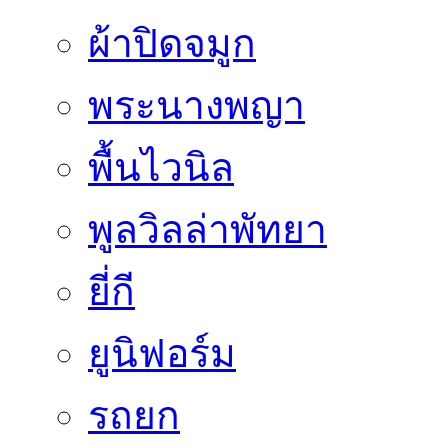
ผ้าปิดจมูก
พระนางพญา
พื้นไวนิล
พูลวิลล่าพัทยา
ยี่กี
ยูนิฟอร์ม
รถยก