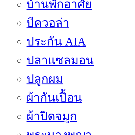
บ้านพักอาศัย
บีควอล่า
ประกัน AIA
ปลาแซลมอน
ปลูกผม
ผ้ากันเปื้อน
ผ้าปิดจมูก
พระนางพญา