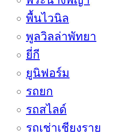
พื้นไวนิล
พูลวิลล่าพัทยา
ยี่กี
ยูนิฟอร์ม
รถยก
รถสไลด์
รถเช่าเชียงราย