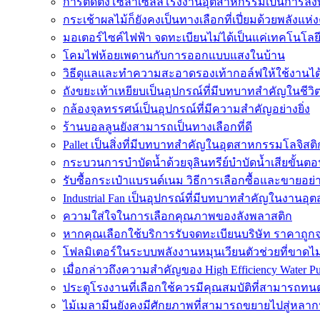
การติดตั้งโซล่าเซลล์โรงงานอุตสาหกรรมเป็นการลงท
กระเช้าผลไม้ก็ยังคงเป็นทางเลือกที่เปี่ยมด้วยพลังแห่ง
มอเตอร์ไซค์ไฟฟ้า จดทะเบียนไม่ได้เป็นแค่เทคโนโลยี
โคมไฟห้อยเพดานกับการออกแบบแสงในบ้าน
วิธีดูแลและทำความสะอาดรองเท้ากอล์ฟให้ใช้งานไ
ถังขยะเท้าเหยียบเป็นอุปกรณ์ที่มีบทบาทสำคัญในชีว
กล้องจุลทรรศน์เป็นอุปกรณ์ที่มีความสำคัญอย่างยิ่ง
ร้านบอลลูนยังสามารถเป็นทางเลือกที่ดี
Pallet เป็นสิ่งที่มีบทบาทสำคัญในอุตสาหกรรมโลจิสติ
กระบวนการบำบัดน้ำด้วยจุลินทรีย์บำบัดน้ำเสียขั้นตอ
รับซื้อกระเป๋าแบรนด์เนม วิธีการเลือกซื้อและขายอย่
Industrial Fan เป็นอุปกรณ์ที่มีบทบาทสำคัญในงานอ
ความใส่ใจในการเลือกคุณภาพของลังพลาสติก
หากคุณเลือกใช้บริการรับจดทะเบียนบริษัท ราคาถูก
โฟลมิเตอร์ในระบบพลังงานหมุนเวียนตัวช่วยที่ขาดไ
เมื่อกล่าวถึงความสำคัญของ High Efficiency Water P
ประตูโรงงานที่เลือกใช้ควรมีคุณสมบัติที่สามารถทน
ไม้เมลามีนยังคงมีศักยภาพที่สามารถขยายไปสู่หลา