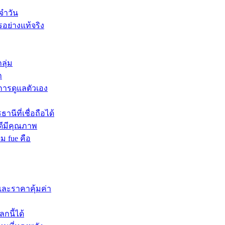
จำวัน
รอย่างแท้จริง
ลุ่ม
ก
บการดูแลตัวเอง
นีที่เชื่อถือได้
ดีมีคุณภาพ
ผม fue คือ
และราคาคุ้มค่า
กนี้ได้