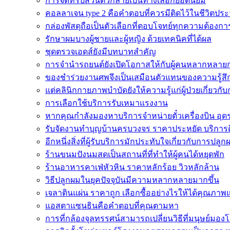
การจัดทริปส่วนตัวกลายเป็นทางเลือกยอดนิยม
คอลลาเจน type 2 คือคำตอบที่ควรมีติดไว้ในชีวิตประ
กล่องพัสดุถือเป็นตัวเลือกที่ตอบโจทย์ทุกความต้องกา
รักษาผมบางผู้ชายและผู้หญิง ด้วยเทคนิคที่ได้ผล
ชุดตรวจเอดส์ยังมีบทบาทสำคัญ
การจำนำรถยนต์ยังเปิดโอกาสให้กับผู้คนหลากหลายก
ของชำร่วยงานศพจึงเป็นเสมือนตัวแทนของความรู้สึ
แต่คลินิกกายภาพบำบัดยังให้ความรู้แก่ผู้ป่วยเกี่ยวกั
การเลือกใช้บริการรับเหมาแรงงาน
หากคุณกำลังมองหาบริการจำหน่ายตั๋วเครื่องบิน อุดรธา
รับจัดงานทำบุญบ้านครบวงจร ราคาประหยัด บริการ
อีกหนึ่งสิ่งที่ผู้รับบริการมักประทับใจเกี่ยวกับการปลูก
ร้านขนมปังนมสดเป็นสถานที่ที่ทำให้ผู้คนได้หยุดพัก
ร้านอาหารคาเฟ่หัวหิน ราคาหลักร้อย วิวหลักล้าน
วิธีปลูกผมในยุคปัจจุบันมีความหลากหลายมากขึ้น
เจลาตินแผ่น ราคาถูก เลือกซื้ออย่างไรให้ได้คุณภาพ
แอสตาแซนธินคือคำตอบที่คุณตามหา
การที่กล้องจุลทรรศน์สามารถเปลี่ยนวิธีที่มนุษย์มองโล