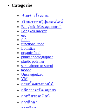
Categories
รับสร้างโรงงาน
เรียนภาษาญี่ปุ่นออนไลน์
Bangkok Massage outcall
Bangkok lawyer
eec
fitflop
functional food
Logistics
organic food
phuket photographer
plastic polymer
surat airport to samui
taobao
Uncategorized
VM
กระเบื้องยางลายไม้
กล้องวงจรปิด อยุธยา
กวดวิชาออนไลน์
การศึกษา