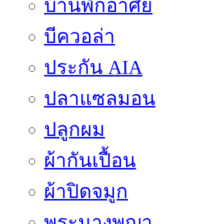
บ้านพักอาศัย
บีควอล่า
ประกัน AIA
ปลาแซลมอน
ปลูกผม
ผ้ากันเปื้อน
ผ้าปิดจมูก
พระนางพญา