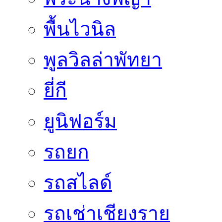
พื้นไวนิล
พูลวิลล่าพัทยา
ยี่กี
ยูนิฟอร์ม
รถยก
รถสไลด์
รถเช่าเชียงราย