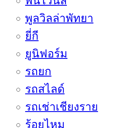
พื้นไวนิล
พูลวิลล่าพัทยา
ยี่กี
ยูนิฟอร์ม
รถยก
รถสไลด์
รถเช่าเชียงราย
ร้อยไหม