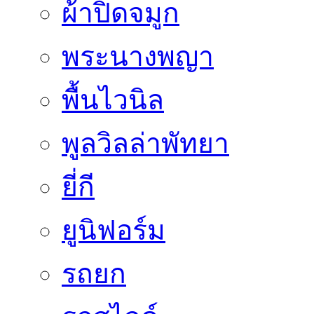
ผ้าปิดจมูก
พระนางพญา
พื้นไวนิล
พูลวิลล่าพัทยา
ยี่กี
ยูนิฟอร์ม
รถยก