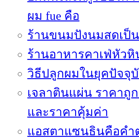
ผม fue คือ
ร้านขนมปังนมสดเป็นสถ
ร้านอาหารคาเฟ่หัวหิ
วิธีปลูกผมในยุคปัจจ
เจลาตินแผ่น ราคาถูก 
และราคาคุ้มค่า
แอสตาแซนธินคือคำต