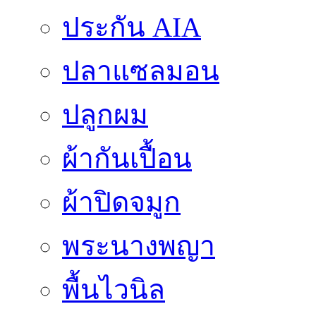
ประกัน AIA
ปลาแซลมอน
ปลูกผม
ผ้ากันเปื้อน
ผ้าปิดจมูก
พระนางพญา
พื้นไวนิล