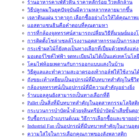
ร้านอาหารคาเฟ่หัวหิน ราคาหลักร้อย วิวหลักล้าน
วิธีปลูกผมในยุคปัจจุบันมีความหลากหลายมากขึ้น
เจลาตินแผ่น ราคาถูก เลือกซื้ออย่างไรให้ได้คุณภาพ
แอสตาแซนธินคือคำตอบที่คุณตามหา
การที่กล้องจุลทรรศน์สามารถเปลี่ยนวิธีที่มนุษย์มองโล
การติดตั้งโซล่าเซลล์โรงงานอุตสาหกรรมเป็นการลงท
กระเช้าผลไม้ก็ยังคงเป็นทางเลือกที่เปี่ยมด้วยพลังแห่ง
มอเตอร์ไซค์ไฟฟ้า จดทะเบียนไม่ได้เป็นแค่เทคโนโลยี
โคมไฟห้อยเพดานกับการออกแบบแสงในบ้าน
วิธีดูแลและทำความสะอาดรองเท้ากอล์ฟให้ใช้งานไ
ถังขยะเท้าเหยียบเป็นอุปกรณ์ที่มีบทบาทสำคัญในชีว
กล้องจุลทรรศน์เป็นอุปกรณ์ที่มีความสำคัญอย่างยิ่ง
ร้านบอลลูนยังสามารถเป็นทางเลือกที่ดี
Pallet เป็นสิ่งที่มีบทบาทสำคัญในอุตสาหกรรมโลจิสติ
กระบวนการบำบัดน้ำด้วยจุลินทรีย์บำบัดน้ำเสียขั้นตอ
รับซื้อกระเป๋าแบรนด์เนม วิธีการเลือกซื้อและขายอย่
Industrial Fan เป็นอุปกรณ์ที่มีบทบาทสำคัญในงานอ
ความใส่ใจในการเลือกคุณภาพของลังพลาสติก