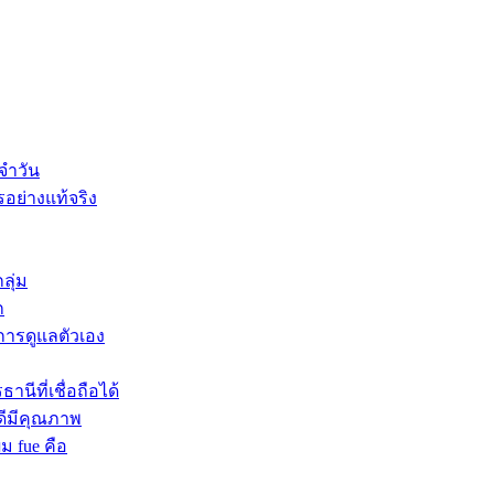
จำวัน
รอย่างแท้จริง
ลุ่ม
ก
บการดูแลตัวเอง
นีที่เชื่อถือได้
ดีมีคุณภาพ
ผม fue คือ