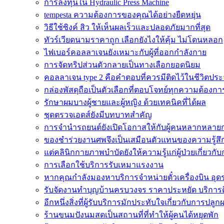
การลงทุนใน Hydraulic Press Machine
tempesta ความต้องการของคุณได้อย่างยืดหยุ่น
วิธีใช้ซิงค์ สิว ให้เห็นผลเร็วและปลอดภัยมากที่สุด
ทัวร์เวียดนามราคาถูก เลือกยังไงให้คุ้ม ไม่โดนหลอก
ไฟเบอร์คอลลาเจนยังเหมาะกับผู้ที่ออกกำลังกาย
การจัดทริปส่วนตัวกลายเป็นทางเลือกยอดนิยม
คอลลาเจน type 2 คือคำตอบที่ควรมีติดไว้ในชีวิตประ
กล่องพัสดุถือเป็นตัวเลือกที่ตอบโจทย์ทุกความต้องกา
รักษาผมบางผู้ชายและผู้หญิง ด้วยเทคนิคที่ได้ผล
ชุดตรวจเอดส์ยังมีบทบาทสำคัญ
การจำนำรถยนต์ยังเปิดโอกาสให้กับผู้คนหลากหลายก
ของชำร่วยงานศพจึงเป็นเสมือนตัวแทนของความรู้สึ
แต่คลินิกกายภาพบำบัดยังให้ความรู้แก่ผู้ป่วยเกี่ยวกั
การเลือกใช้บริการรับเหมาแรงงาน
หากคุณกำลังมองหาบริการจำหน่ายตั๋วเครื่องบิน อุดรธา
รับจัดงานทำบุญบ้านครบวงจร ราคาประหยัด บริการ
อีกหนึ่งสิ่งที่ผู้รับบริการมักประทับใจเกี่ยวกับการปลูก
ร้านขนมปังนมสดเป็นสถานที่ที่ทำให้ผู้คนได้หยุดพัก