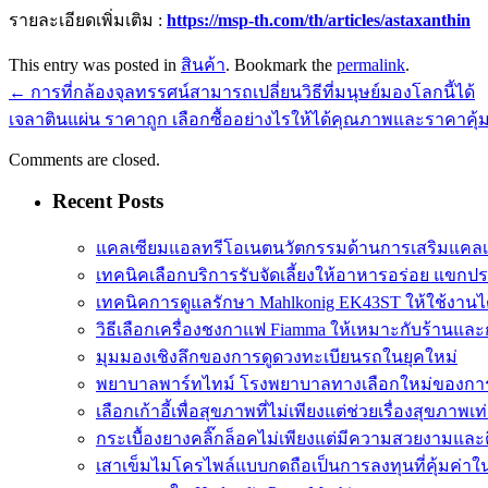
รายละเอียดเพิ่มเติม :
https://msp-th.com/th/articles/astaxanthin
This entry was posted in
สินค้า
. Bookmark the
permalink
.
←
การที่กล้องจุลทรรศน์สามารถเปลี่ยนวิธีที่มนุษย์มองโลกนี้ได้
เจลาตินแผ่น ราคาถูก เลือกซื้ออย่างไรให้ได้คุณภาพและราคาคุ้
Comments are closed.
Recent Posts
แคลเซียมแอลทรีโอเนตนวัตกรรมด้านการเสริมแคลเ
เทคนิคเลือกบริการรับจัดเลี้ยงให้อาหารอร่อย แขกป
เทคนิคการดูแลรักษา Mahlkonig EK43ST ให้ใช้งาน
วิธีเลือกเครื่องชงกาแฟ Fiamma ให้เหมาะกับร้านแล
มุมมองเชิงลึกของการดูดวงทะเบียนรถในยุคใหม่
พยาบาลพาร์ทไทม์ โรงพยาบาลทางเลือกใหม่ของกา
เลือกเก้าอี้เพื่อสุขภาพที่ไม่เพียงแต่ช่วยเรื่องสุขภาพเท่
กระเบื้องยางคลิ๊กล็อคไม่เพียงแต่มีความสวยงามและติด
เสาเข็มไมโครไพล์แบบกดถือเป็นการลงทุนที่คุ้มค่า