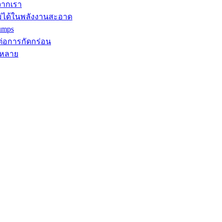
จากเรา
ม่ได้ในพลังงานสะอาด
umps
ต่อการกัดกร่อน
กหลาย