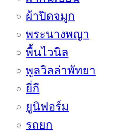
ผ้าปิดจมูก
พระนางพญา
พื้นไวนิล
พูลวิลล่าพัทยา
ยี่กี
ยูนิฟอร์ม
รถยก