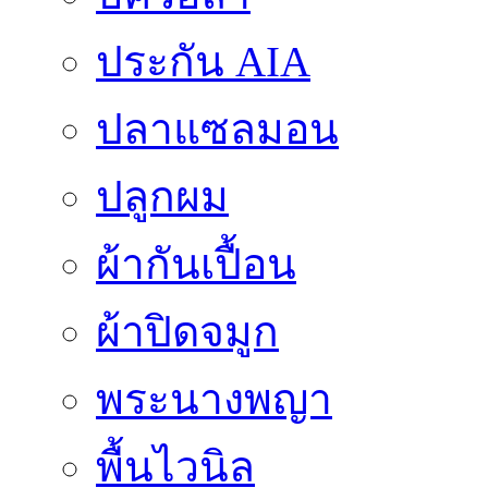
ประกัน AIA
ปลาแซลมอน
ปลูกผม
ผ้ากันเปื้อน
ผ้าปิดจมูก
พระนางพญา
พื้นไวนิล