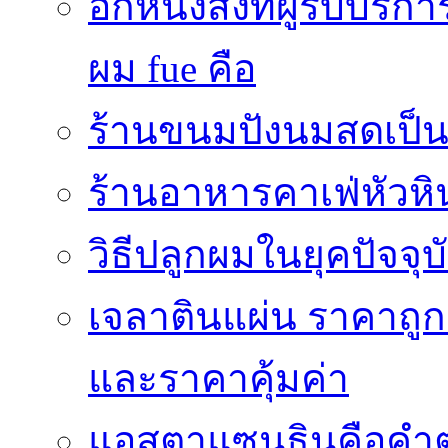
อีกหนึ่งสิ่งที่ผู้รับบ
ผม fue คือ
ร้านขนมปังนมสดเป็นสถ
ร้านอาหารคาเฟ่หัวหิ
วิธีปลูกผมในยุคปัจจ
เจลาตินแผ่น ราคาถูก 
และราคาคุ้มค่า
แอสตาแซนธินคือคำต